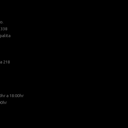
o.
3338
alita
a 218
0hr a 18:00hr
00hr