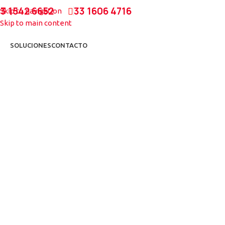
33 1542 6652
33 1606 4716
Skip to navigation
Skip to main content
SOLUCIONES
CONTACTO