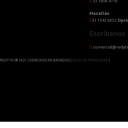
33 1606 4716
Mazatlán
33 1542 6652
Opci
Escríbenos
comercial@redyt
REDYTEC® 2021 | DERECHOS RESERVADOS |
AVISO DE PRIVACIDAD
|