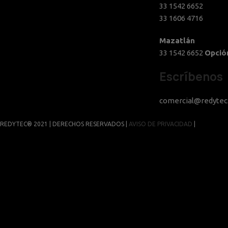
33 1542 6652
33 1606 4716
Mazatlán
33 1542 6652
Opció
Escríbenos
comercial@redyte
REDYTEC® 2021 | DERECHOS RESERVADOS |
AVISO DE PRIVACIDAD
|