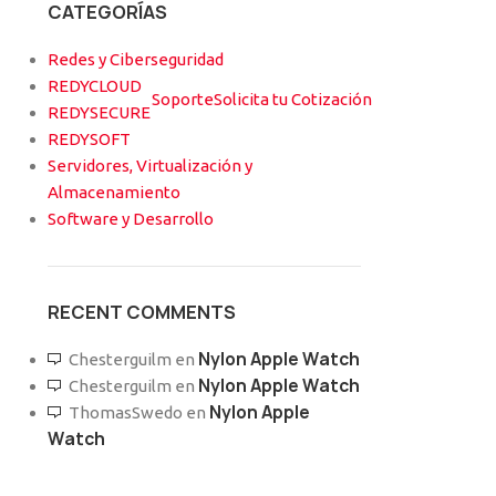
CATEGORÍAS
Conoce nuestro BLOG
Redes y Ciberseguridad
REDYCLOUD
Soporte
Solicita tu Cotización
REDYSECURE
REDYSOFT
Servidores, Virtualización y
Almacenamiento
Software y Desarrollo
RECENT COMMENTS
Nylon Apple Watch
Chesterguilm
en
Nylon Apple Watch
Chesterguilm
en
Nylon Apple
ThomasSwedo
en
Watch