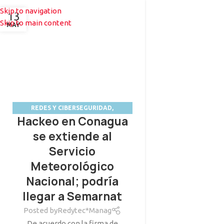
33 1542 6652
33 1606 4716
Skip to navigation
13
Skip to main content
MAY
SOLUCIONES
CONTACTO
REDES Y CIBERSEGURIDAD
,
Hackeo en Conagua
REDYSECURE
se extiende al
Servicio
Meteorológico
Nacional; podría
llegar a Semarnat
Posted by
Redytec*Manag
De acuerdo con la firma de