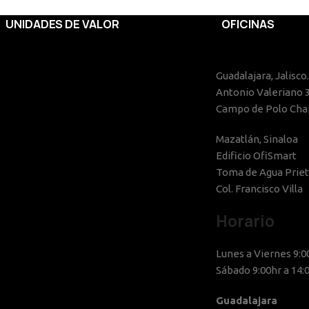
UNIDADES DE VALOR
OFICINAS
Guadalajara, Jalisco.
Antonio Valeriano 
Campo de Polo Chap
Mazatlán, Sinaloa
Edificio OfiSmart
Toma de Agua Priet
Col. Francisco Villa
Horario
Lunes a Viernes 9:0
Sábado 9:00hr a 14:
Guadalajara