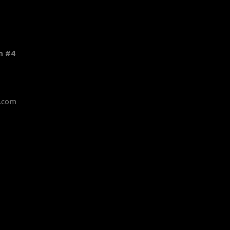
n #4
c.com