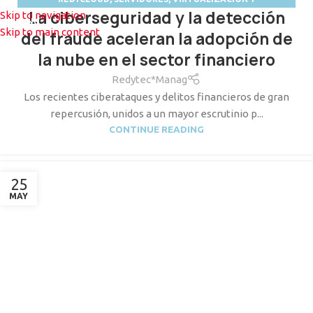
La ciberseguridad y la detección
Skip to navigation
ALMACENAMIENTO
MENU
Skip to main content
del fraude aceleran la adopción de
la nube en el sector financiero
Redytec*Manag
Los recientes ciberataques y delitos financieros de gran
repercusión, unidos a un mayor escrutinio p...
CONTINUE READING
25
MAY