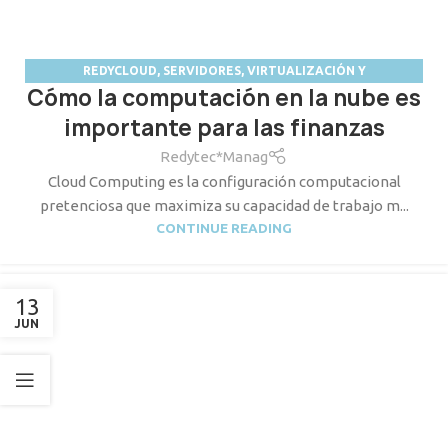
REDYCLOUD
,
SERVIDORES, VIRTUALIZACIÓN Y
Cómo la computación en la nube es
ALMACENAMIENTO
importante para las finanzas
Redytec*Manag
Cloud Computing es la configuración computacional
pretenciosa que maximiza su capacidad de trabajo m...
CONTINUE READING
13
JUN