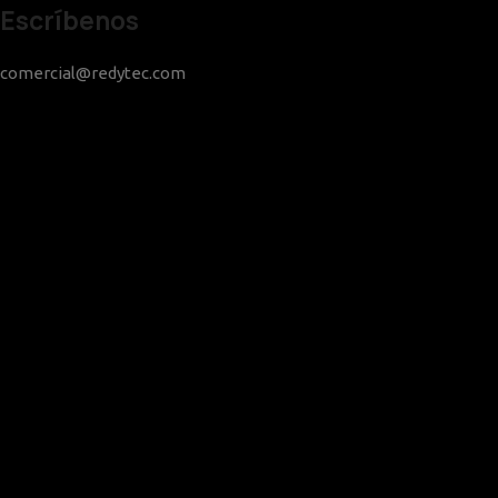
Escríbenos
comercial@redytec.com