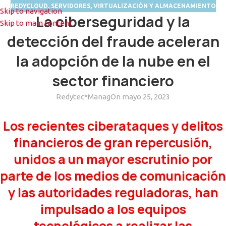
REDYCLOUD
,
SERVIDORES, VIRTUALIZACIÓN Y ALMACENAMIENTO
Skip to navigation
MENU
La ciberseguridad y la
Skip to main content
detección del fraude aceleran
la adopción de la nube en el
sector financiero
Redytec*Manag
On mayo 25, 2023
Los recientes ciberataques y delitos
financieros de gran repercusión,
unidos a un mayor escrutinio por
parte de los medios de comunicación
y las autoridades reguladoras, han
impulsado a los equipos