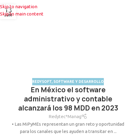
Skip to navigation
13
MENU
Skip to main content
JUN
REDYSOFT
,
SOFTWARE Y DESARROLLO
En México el software
administrativo y contable
alcanzará los 98 MDD en 2023
Redytec*Manag
• Las MiPyMEs representan un gran reto y oportunidad
para los canales que les ayuden a transitar en ...